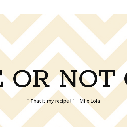
 OR NOT
" That is my recipe ! " ~ Mlle Lola