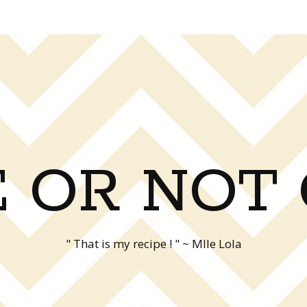
 OR NOT
" That is my recipe ! " ~ Mlle Lola