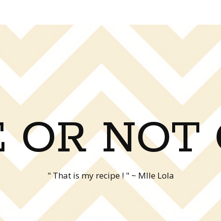
 OR NOT
" That is my recipe ! " ~ Mlle Lola