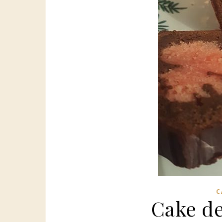
C
Cake de