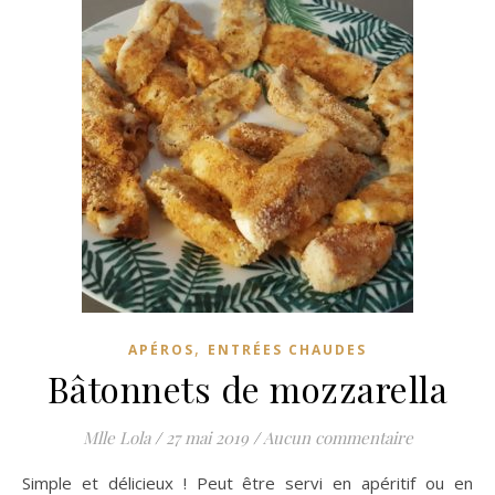
,
APÉROS
ENTRÉES CHAUDES
Bâtonnets de mozzarella
Mlle Lola
/
27 mai 2019
/
Aucun commentaire
Simple et délicieux ! Peut être servi en apéritif ou en