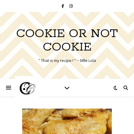
COOKIE OR NOT
COOKIE
" That is my recipe ! " ~ Mlle Lola