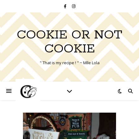
COOKIE OR NOT
COOKIE
" That is my recipe ! " ~ Mlle Lola