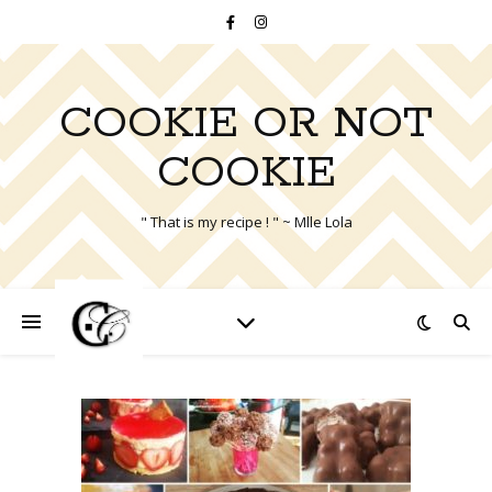
COOKIE OR NOT
COOKIE
" That is my recipe ! " ~ Mlle Lola