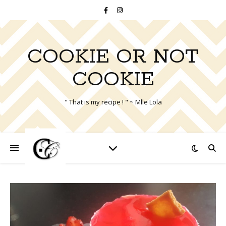
COOKIE OR NOT
COOKIE
" That is my recipe ! " ~ Mlle Lola