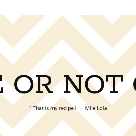
 OR NOT
" That is my recipe ! " ~ Mlle Lola