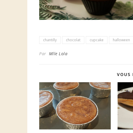
chantilly
chocolat
cupcake
halloween
Par
Mlle Lola
VOUS 