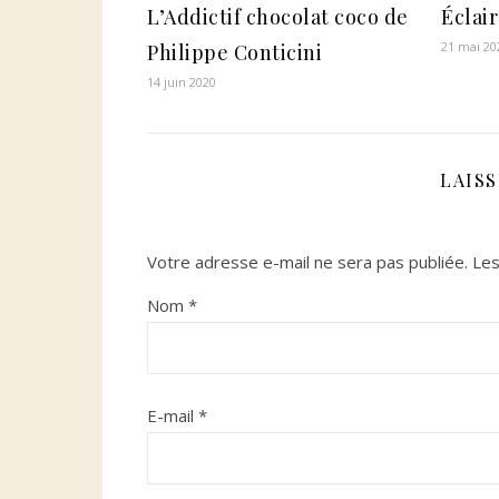
L’Addictif chocolat coco de
Éclai
21 mai 20
Philippe Conticini
14 juin 2020
LAIS
Votre adresse e-mail ne sera pas publiée.
Les
Nom
*
E-mail
*