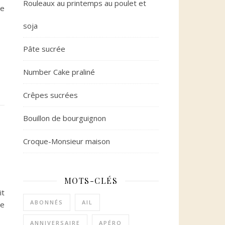
Rouleaux au printemps au poulet et
je
soja
Pâte sucrée
Number Cake praliné
Crêpes sucrées
Bouillon de bourguignon
Croque-Monsieur maison
MOTS-CLÉS
it
ABONNÉS
AIL
me
ANNIVERSAIRE
APÉRO