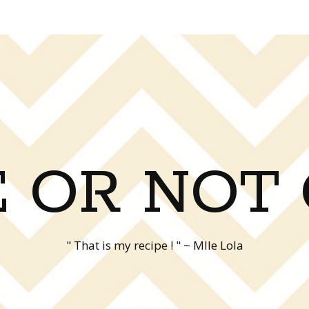
 OR NOT
" That is my recipe ! " ~ Mlle Lola