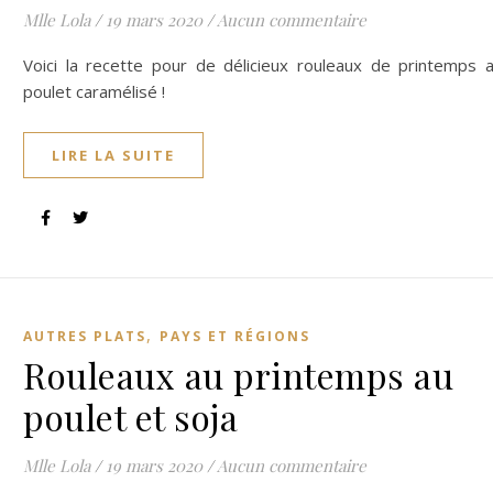
Mlle Lola
/
19 mars 2020
/
Aucun commentaire
Voici la recette pour de délicieux rouleaux de printemps 
poulet caramélisé !
LIRE LA SUITE
,
AUTRES PLATS
PAYS ET RÉGIONS
Rouleaux au printemps au
poulet et soja
Mlle Lola
/
19 mars 2020
/
Aucun commentaire