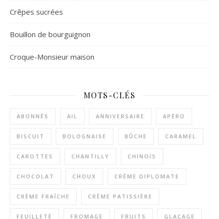
Crêpes sucrées
Bouillon de bourguignon
Croque-Monsieur maison
MOTS-CLÉS
ABONNÉS
AIL
ANNIVERSAIRE
APÉRO
BISCUIT
BOLOGNAISE
BÛCHE
CARAMEL
CAROTTES
CHANTILLY
CHINOIS
CHOCOLAT
CHOUX
CRÈME DIPLOMATE
CRÈME FRAÎCHE
CRÈME PATISSIÈRE
FEUILLETÉ
FROMAGE
FRUITS
GLAÇAGE