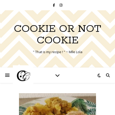
COOKIE OR NOT
COOKIE
" That is my recipe ! " ~ Mlle Lola