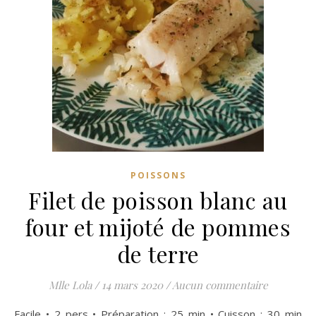
POISSONS
Filet de poisson blanc au
four et mijoté de pommes
de terre
Mlle Lola
/
14 mars 2020
/
Aucun commentaire
Facile • 2 pers • Préparation : 25 min • Cuisson : 30 min