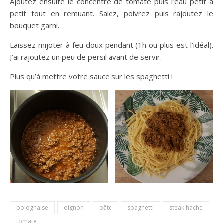
Ajoutez ensuite le concentré de tomate puis l’eau petit à
petit tout en remuant. Salez, poivrez puis rajoutez le
bouquet garni.
Laissez mijoter à feu doux pendant (1h ou plus est l’idéal).
J’ai rajoutez un peu de persil avant de servir.
Plus qu’à mettre votre sauce sur les spaghetti !
bolognaise
oignon
pâte
spaghetti
steak haché
tomate