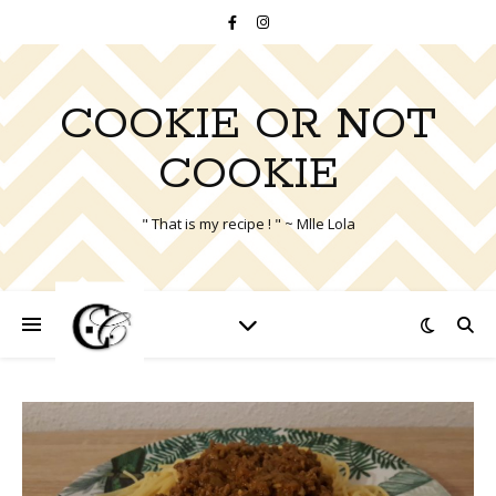
COOKIE OR NOT
COOKIE
" That is my recipe ! " ~ Mlle Lola