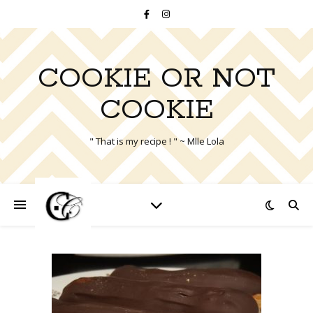
COOKIE OR NOT
COOKIE
" That is my recipe ! " ~ Mlle Lola