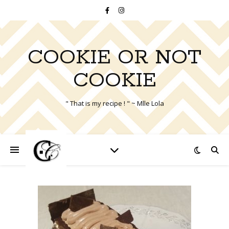
COOKIE OR NOT
COOKIE
" That is my recipe ! " ~ Mlle Lola