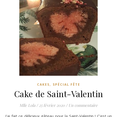
,
CAKES
SPÉCIAL FÊTE
Cake de Saint-Valentin
Mlle Lola
/
25 février 2020
/
Un commentaire
J'ai fait ce délicieux gâteau pour la Saint-Valentin ! C'est un