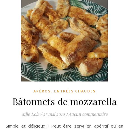
,
APÉROS
ENTRÉES CHAUDES
Bâtonnets de mozzarella
Mlle Lola
/
27 mai 2019
/
Aucun commentaire
Simple et délicieux ! Peut être servi en apéritif ou en