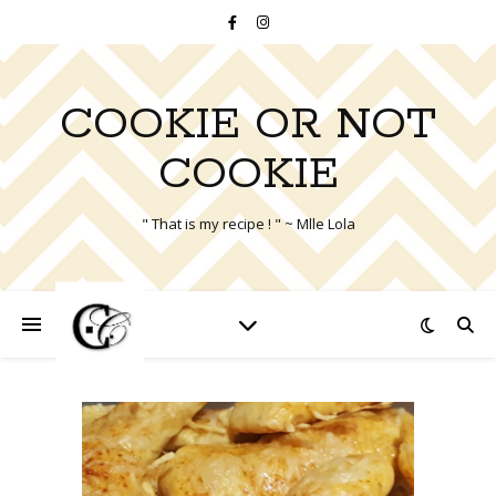
COOKIE OR NOT
COOKIE
" That is my recipe ! " ~ Mlle Lola