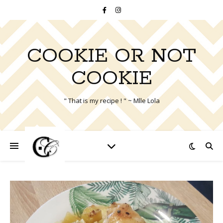
COOKIE OR NOT
COOKIE
" That is my recipe ! " ~ Mlle Lola