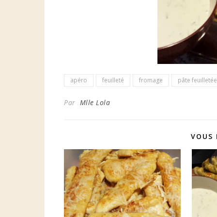
apéro
feuilleté
fromage
pâte feuilletée
Par
Mlle Lola
VOUS 