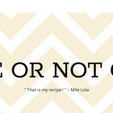
 OR NOT
" That is my recipe ! " ~ Mlle Lola