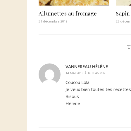
Allumettes au fromage
Sapin
31 décembre 2019
23 décem
U
VANNEREAU HÉLÈNE
14 MAI 2019 À 16 H 46 MIN
Coucou Lola
Je veux bien toutes tes recettes
Bisous
Hélène