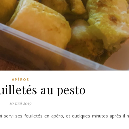
APÉROS
euilletés au pesto
10 mai 2019
ai servi ses feuilletés en apéro, et quelques minutes après il 