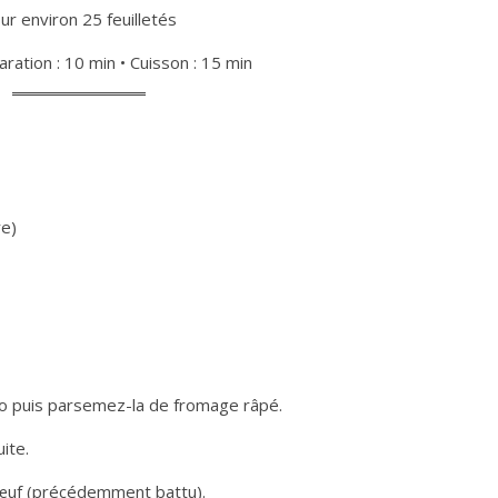
ur environ 25 feuilletés
aration : 10 min • Cuisson : 15 min
e)
sto puis parsemez-la de fromage râpé.
ite.
’œuf (précédemment battu).