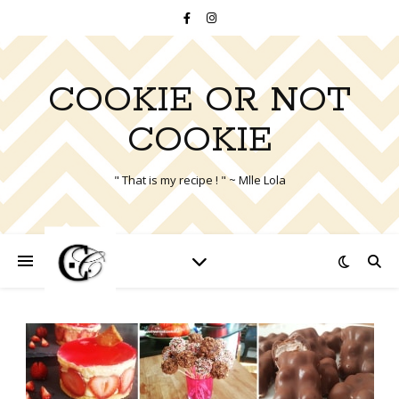
COOKIE OR NOT
COOKIE
" That is my recipe ! " ~ Mlle Lola