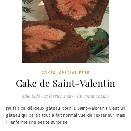
,
CAKES
SPÉCIAL FÊTE
Cake de Saint-Valentin
Mlle Lola
/
25 février 2020
/
Un commentaire
J'ai fait ce délicieux gâteau pour la Saint-Valentin ! C'est un
gâteau qui paraît tout à fait normal vue de l'extérieur mais
il renferme une petite surprise !