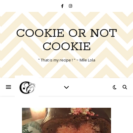
COOKIE OR NOT
COOKIE
" That is my recipe ! " ~ Mlle Lola