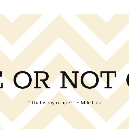
 OR NOT
" That is my recipe ! " ~ Mlle Lola