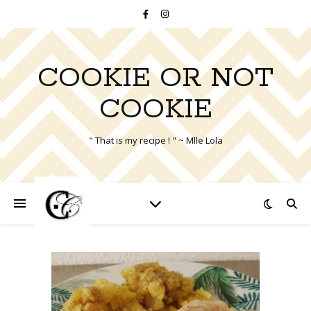
COOKIE OR NOT
COOKIE
" That is my recipe ! " ~ Mlle Lola