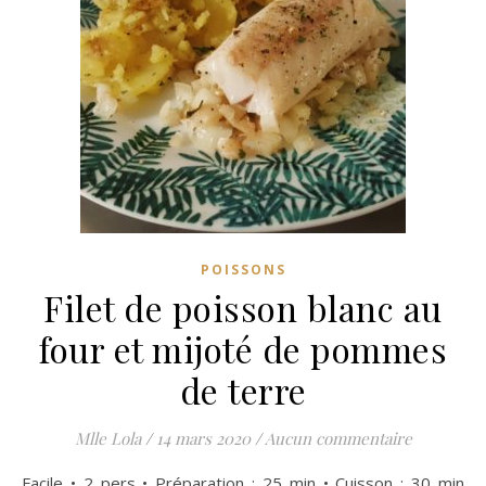
POISSONS
Filet de poisson blanc au
four et mijoté de pommes
de terre
Mlle Lola
/
14 mars 2020
/
Aucun commentaire
Facile • 2 pers • Préparation : 25 min • Cuisson : 30 min