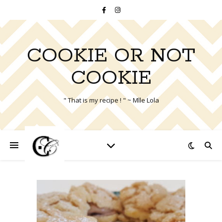
COOKIE OR NOT
COOKIE
" That is my recipe ! " ~ Mlle Lola