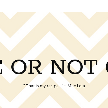
 OR NOT
" That is my recipe ! " ~ Mlle Lola