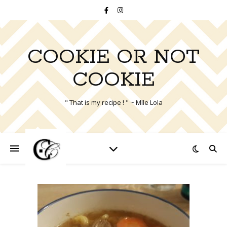
COOKIE OR NOT
COOKIE
" That is my recipe ! " ~ Mlle Lola