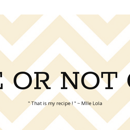
 OR NOT
" That is my recipe ! " ~ Mlle Lola