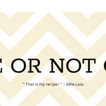
 OR NOT
" That is my recipe ! " ~ Mlle Lola