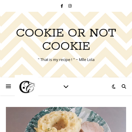
COOKIE OR NOT
COOKIE
" That is my recipe ! " ~ Mlle Lola