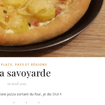
,
 PLATS
PAYS ET RÉGIONS
za savoyarde
16 avril 2019
’une pizza sortant du four, je dis OUI !!