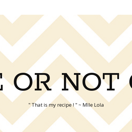
 OR NOT
" That is my recipe ! " ~ Mlle Lola