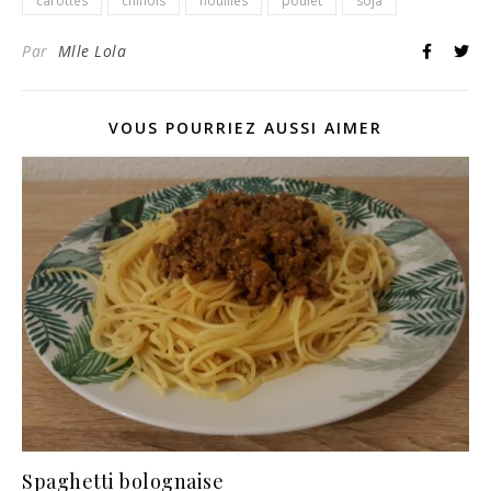
carottes
chinois
nouilles
poulet
soja
Par
Mlle Lola
VOUS POURRIEZ AUSSI AIMER
Spaghetti bolognaise